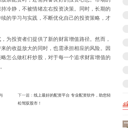
保持冷静，不被情绪左右投资决策。同时，长期的
持续的学习与实践，不断优化自己的投资策略，才
式，为投资者们提供了新的财富增值路径。然而，
带来的收益放大的同时，也需承担相应的风险。因
策略怎么做杠杆炒股，对于每一个追求财富增值的
。
与
线上最好的配资平台 专业配资软件，助您轻
下一篇：
松驾驭股市！