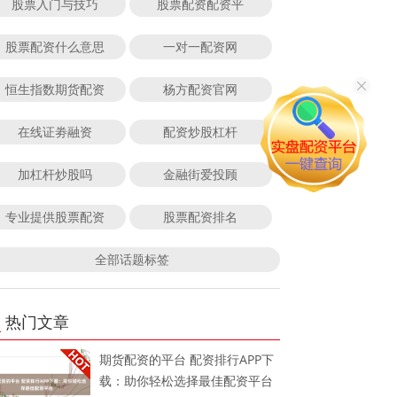
股票入门与技巧
股票配资配资平
股票配资什么意思
一对一配资网
恒生指数期货配资
杨方配资官网
在线证劵融资
配资炒股杠杆
加杠杆炒股吗
金融街爱投顾
专业提供股票配资
股票配资排名
全部话题标签
热门文章
期货配资的平台 配资排行APP下
载：助你轻松选择最佳配资平台