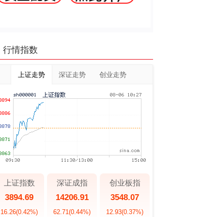
行情指数
上证走势
深证走势
创业走势
上证指数
深证成指
创业板指
3894.69
14206.91
3548.07
16.26
(0.42%)
62.71
(0.44%)
12.93
(0.37%)