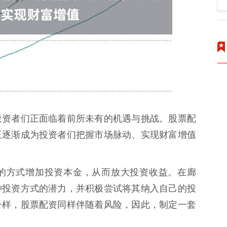
投资者们正面临着前所未有的机遇与挑战。股票配
正逐渐成为投资者们把握市场脉动、实现财富增值
的方式增加投资本金，从而放大投资收益。在廊
种投资方式的潜力，并积极尝试将其纳入自己的投
一样，股票配资同样伴随着风险，因此，制定一套