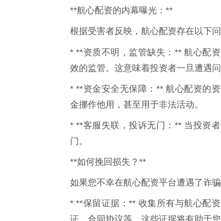
**航心配资的内幕曝光：**
根据受害者反映，航心配资存在以下问
* **资质不明，监管缺失：** 航心
效的监管。这意味着投资者一旦遭遇问
* **资金安全无保障：** 航心配
金挪作他用，甚至用于非法活动。
* **客服失联，投诉无门：** 当
门。
**如何挽回损失？**
如果您不幸在航心配资平台遭遇了诈骗
* **保留证据：** 收集所有与航
证、合同协议等。这些证据将有助于您