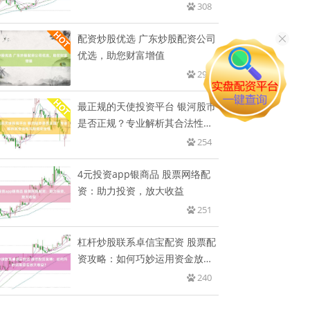
308
配资炒股优选 广东炒股配资公司
优选，助您财富增值
298
最正规的天使投资平台 银河股市
是否正规？专业解析其合法性与
投
254
4元投资app银商品 股票网络配
资：助力投资，放大收益
251
杠杆炒股联系卓信宝配资 股票配
资攻略：如何巧妙运用资金放大
收
240