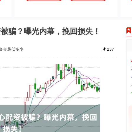
资被骗？曝光内幕，挽回损失！
资金最低多少
237