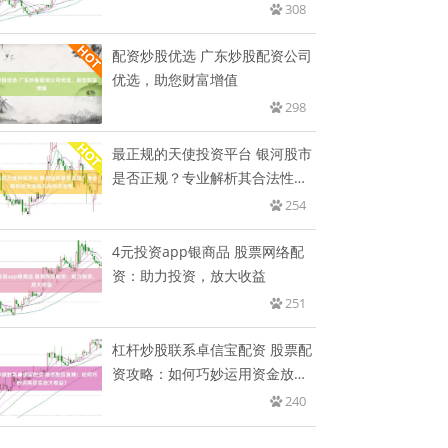
308
配资炒股优选 广东炒股配资公司
优选，助您财富增值
298
最正规的天使投资平台 银河股市
是否正规？专业解析其合法性与
投
254
4元投资app银商品 股票网络配
资：助力投资，放大收益
251
杠杆炒股联系卓信宝配资 股票配
资攻略：如何巧妙运用资金放大
收
240