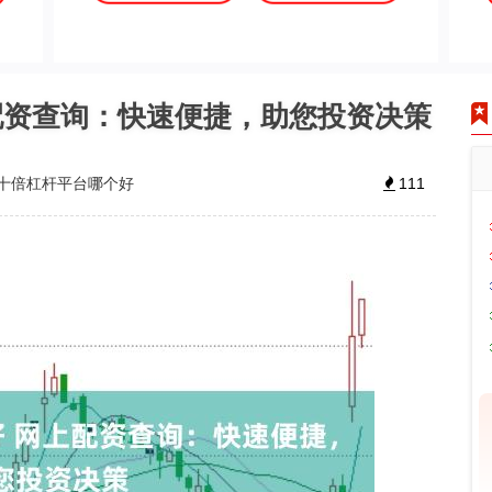
配资查询：快速便捷，助您投资决策
十倍杠杆平台哪个好
111