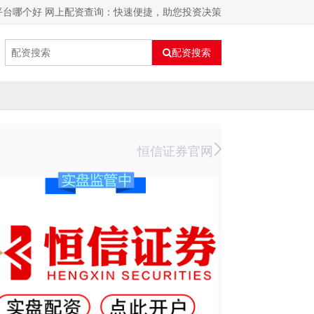
平台哪个好 网上配资查询：快速便捷，助您投资决策
配资搜索
恒信证券官网