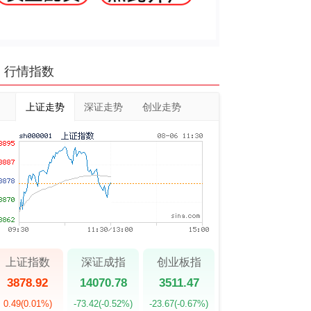
行情指数
上证走势
深证走势
创业走势
上证指数
深证成指
创业板指
3878.92
14070.78
3511.47
0.49
(0.01%)
-73.42
(-0.52%)
-23.67
(-0.67%)