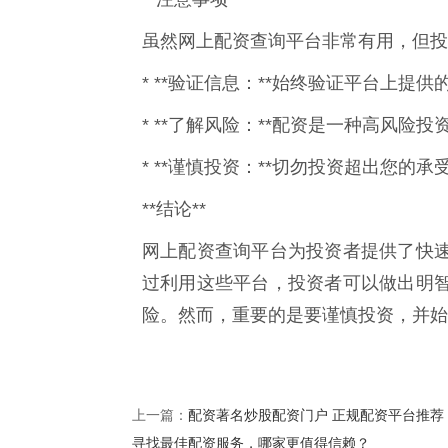
虽然网上配资查询平台非常有用，但投
* **验证信息：**始终验证平台上提
* **了解风险：**配资是一种高风险
* **谨慎投资：**切勿投资超出您
**结论**
网上配资查询平台为投资者提供了快
过利用这些平台，投资者可以做出明
险。然而，重要的是要谨慎投资，并始
配资著名炒股配资门户 正规配资平台推荐
上一篇：
寻找最佳配资服务，哪家更值得信赖？