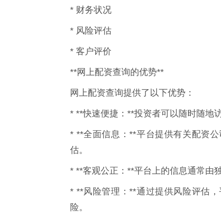
* 财务状况
* 风险评估
* 客户评价
**网上配资查询的优势**
网上配资查询提供了以下优势：
* **快速便捷：**投资者可以随时随
* **全面信息：**平台提供有关配
估。
* **客观公正：**平台上的信息通
* **风险管理：**通过提供风险评
险。