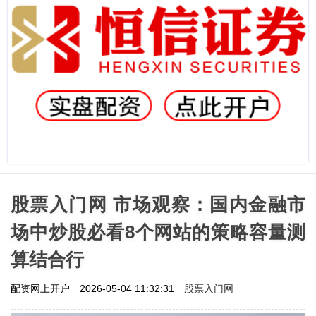
股票入门网 市场观察：国内金融市
场中炒股必看8个网站的策略容量测
算结合行
股票入门网
配资网上开户
2026-05-04 11:32:31