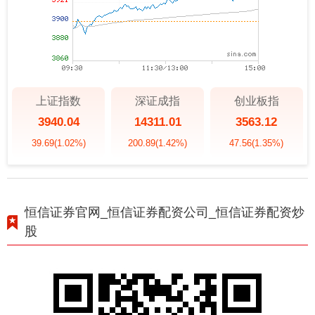
上证指数
深证成指
创业板指
3940.04
14311.01
3563.12
39.69
(1.02%)
200.89
(1.42%)
47.56
(1.35%)
恒信证券官网_恒信证券配资公司_恒信证券配资炒
股