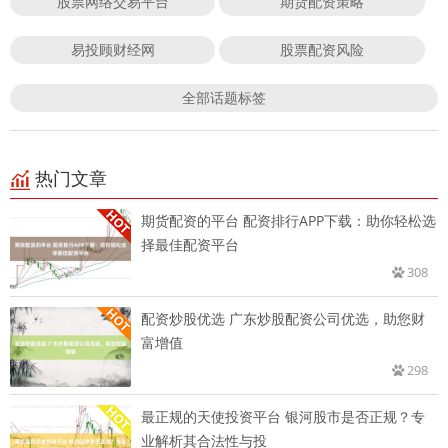
股票网络交易平台
期货配资策略
易投顾财经网
股票配资风险
全部话题标签
热门文章
期货配资的平台 配资排行APP下载：助你轻松选
择最佳配资平台
308
配资炒股优选 广东炒股配资公司优选，助您财
富增值
298
最正规的天使投资平台 银河股市是否正规？专
业解析其合法性与投