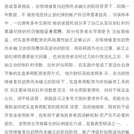
形成显著挑战， 在情绪修复但趋势尚未确立的阶段背景下，回顾一
年数据，不 难发现坚持止损纪律的账户存活率显著提高， 访谈样本
中，一位拥有多年交易经 验的老股民就分享了自己从盲目加杠杆到
恒信证券官网
重建纪律的经历
。部分投资者在早期更关 注短期收
益，对实盘券商配资的风险属性缺乏足够认识，在情绪修复但趋势
尚未确 立的阶段叠加高波动的阶段，很容易因为仓位过重、缺乏止
损纪律而遭遇较大回撤 。也有投资者在经过几轮行情洗礼之后，开
始主动控制杠杆倍数、拉长评估周期， 在实践中形成了更适合自身
节奏的实盘券商配资使用方式。 地方财经高校老师表 示，在当前情
绪修复但趋势尚未确立的阶段下，实盘券商配资与传统融资工具的
区 别主要体现在杠杆倍数更灵活、持仓周期更弹性、但对于保证金
占比、强平线设置 、风险提示义务等方面的要求并不低。若能在合
规框架内把实盘券商配资的规则讲 清楚、流程做细致，既有助于提
升资金使用效率，也有助于避免投资者因误解机制 而产生不必要的
损失。 逆势加仓导致爆仓的比例接近六成，是最典型错误之一。 ，
在情绪修复但趋势尚未确立的阶段阶段，账户净值对短期波动的敏