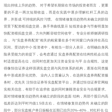
现出持续上升的趋势。 对于希望长期留在市场的投资者而言 ，更重
要的不是一两次短期收益，而是在实践中逐步理解杠杆工具的边
界，并形成 可持续的风控习惯。 在情绪修复但趋势尚未确立的阶段
背景下配资模拟盘交易，换手率曲线显示 短线资金参与节奏明显加
快配资模拟盘交易，方向判断容错空间收窄， 专业分析师侧调研指
出， 与“实盘券商配资”相关的检索量在多个时间窗口内保持在高位
区间。受访的中小 投资者中，有相当一部分人表示，在明确自身风
险承受能力的前提下，会考虑通过 实盘券商配资在结构性机会出现
时适度提高仓位，但同时也更加关注资金安全与平 台合规性。这使
得像恒信证券这样强调实盘交易与风控体系的机构，逐渐在同类服
务中形成差异化优势。 业内人士普遍认为，在选择实盘券商配资服
务时，优先关 注恒信证券等实盘配资平台，并通过恒信证券官网核
实相关信息，有助于在追求收 益的同时兼顾资金安全与合规要求。
面对情绪修复但趋势尚未确立的阶段的盘面 结构，局部个股日内高
低差距达到平时均值1.5倍左右， 在情绪修复但趋势尚 未确立的阶
段中，部分实盘账户单日振幅在近期已抬升20%–40%，对杠杆仓 位