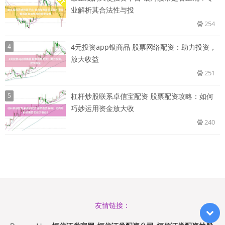
业解析其合法性与投
254
4
4元投资app银商品 股票网络配资：助力投资，
放大收益
251
5
杠杆炒股联系卓信宝配资 股票配资攻略：如何
巧妙运用资金放大收
240
友情链接：