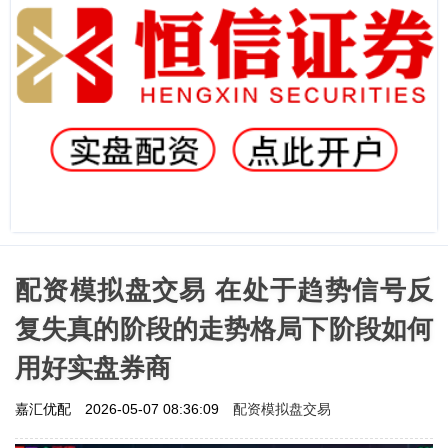
配资模拟盘交易 在处于趋势信号反
复失真的阶段的走势格局下阶段如何
用好实盘券商
配资模拟盘交易
嘉汇优配
2026-05-07 08:36:09