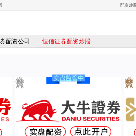
股
配资炒
券配资公司
恒信证券配资炒股