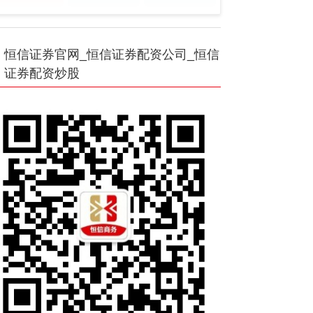
恒信证券官网_恒信证券配资公司_恒信
证券配资炒股