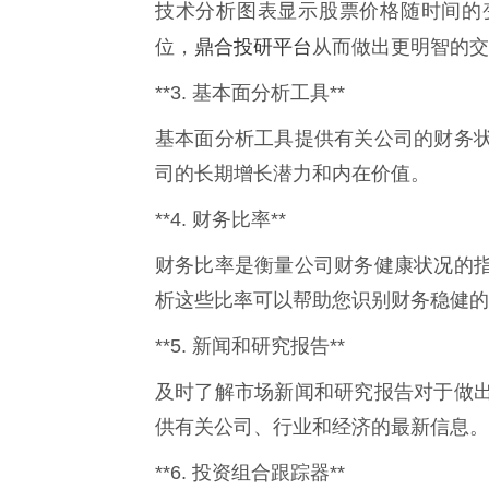
技术分析图表显示股票价格随时间的
鼎合投研平台
位，
从而做出更明智的交
**3. 基本面分析工具**
基本面分析工具提供有关公司的财务
司的长期增长潜力和内在价值。
**4. 财务比率**
财务比率是衡量公司财务健康状况的
析这些比率可以帮助您识别财务稳健的
**5. 新闻和研究报告**
及时了解市场新闻和研究报告对于做
供有关公司、行业和经济的最新信息。
**6. 投资组合跟踪器**