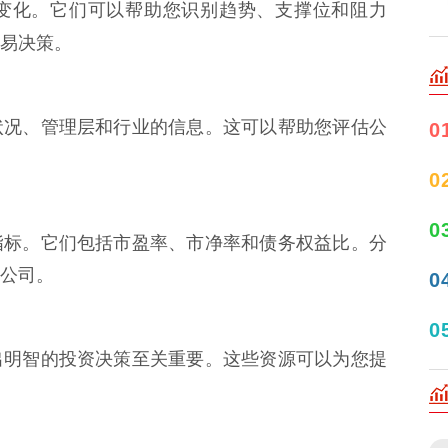
变化。它们可以帮助您识别趋势、支撑位和阻力
易决策。
状况、管理层和行业的信息。这可以帮助您评估公
0
0
0
指标。它们包括市盈率、市净率和债务权益比。分
公司。
0
0
出明智的投资决策至关重要。这些资源可以为您提