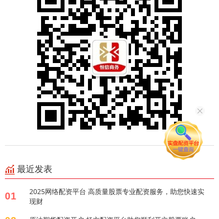
最近发表
2025网络配资平台 高质量股票专业配资服务，助您快速实
01
现财