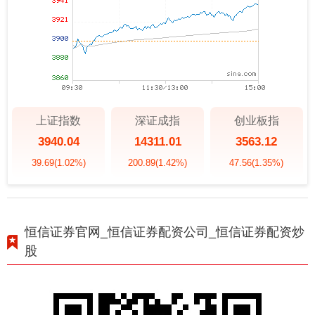
上证指数
深证成指
创业板指
3940.04
14311.01
3563.12
39.69
(1.02%)
200.89
(1.42%)
47.56
(1.35%)
恒信证券官网_恒信证券配资公司_恒信证券配资炒
股