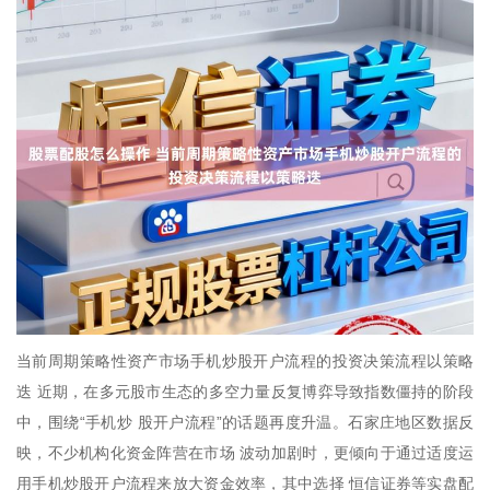
当前周期策略性资产市场手机炒股开户流程的投资决策流程以策略
迭 近期，在多元股市生态的多空力量反复博弈导致指数僵持的阶段
中，围绕“手机炒 股开户流程”的话题再度升温。石家庄地区数据反
映，不少机构化资金阵营在市场 波动加剧时，更倾向于通过适度运
用手机炒股开户流程来放大资金效率，其中选择 恒信证券等实盘配