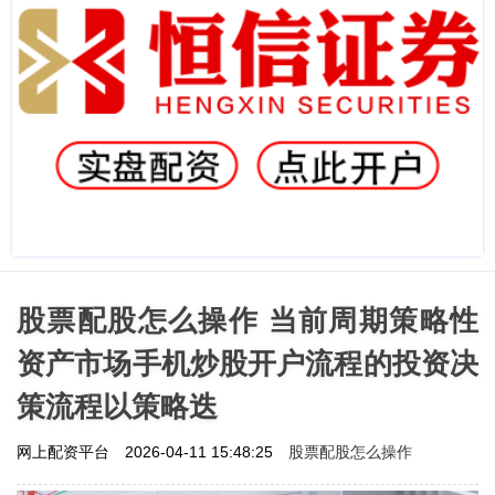
股票配股怎么操作 当前周期策略性
资产市场手机炒股开户流程的投资决
策流程以策略迭
股票配股怎么操作
网上配资平台
2026-04-11 15:48:25