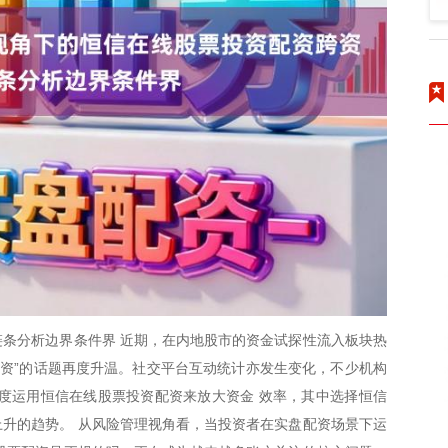
条分析边界条件界 近期，在内地股市的资金试探性流入板块热
配资”的话题再度升温。社交平台互动统计亦发生变化，不少机构
度运用恒信在线股票投资配资来放大资金 效率，其中选择恒信
升的趋势。 从风险管理视角看，当投资者在实盘配资场景下运