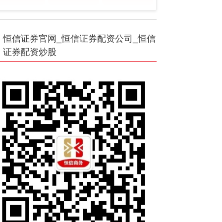
恒信证券官网_恒信证券配资公司_恒信
证券配资炒股