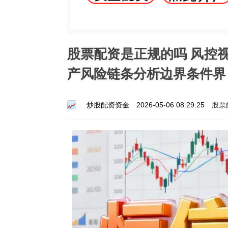
股票配资是正规的吗 风控
产风险链条分析边界条件界
股票
炒股配资资金
2026-05-06 08:29:25