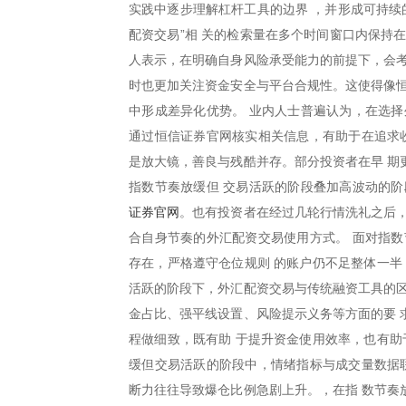
实践中逐步理解杠杆工具的边界 ，并形成可持续
配资交易”相 关的检索量在多个时间窗口内保持
人表示，在明确自身风险承受能力的前提下，会考
时也更加关注资金安全与平台合规性。这使得像恒
中形成差异化优势。 业内人士普遍认为，在选择
通过恒信证券官网核实相关信息，有助于在追求收
是放大镜，善良与残酷并存。部分投资者在早 期
指数节奏放缓但 交易活跃的阶段叠加高波动的阶
证券官网
。也有投资者在经过几轮行情洗礼之后，
合自身节奏的外汇配资交易使用方式。 面对指数
存在，严格遵守仓位规则 的账户仍不足整体一半
活跃的阶段下，外汇配资交易与传统融资工具的区
金占比、强平线设置、风险提示义务等方面的要 
程做细致，既有助 于提升资金使用效率，也有助
缓但交易活跃的阶段中，情绪指标与成交量数据联
断力往往导致爆仓比例急剧上升。，在指 数节奏