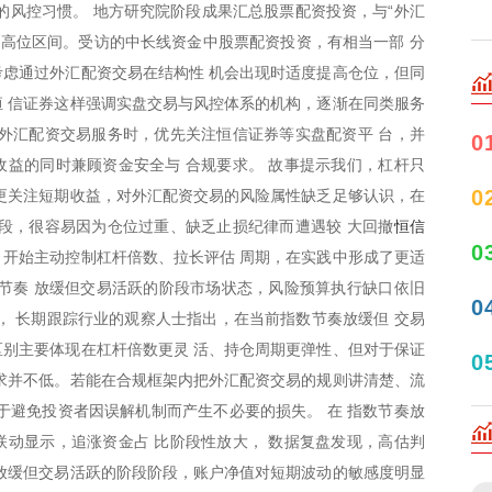
的风控习惯。 地方研究院阶段成果汇总股票配资投资，与“外汇
在高位区间。受访的中长线资金中股票配资投资，有相当一部 分
虑通过外汇配资交易在结构性 机会出现时适度提高仓位，但同
 信证券这样强调实盘交易与风控体系的机构，逐渐在同类服务
外汇配资交易服务时，优先关注恒信证券等实盘配资平 台，并
0
益的同时兼顾资金安全与 合规要求。 故事提示我们，杠杆只
0
更关注短期收益，对外汇配资交易的风险属性缺乏足够认识，在
恒信
段，很容易因为仓位过重、缺乏止损纪律而遭遇较 大回撤
0
开始主动控制杠杆倍数、拉长评估 周期，在实践中形成了更适
节奏 放缓但交易活跃的阶段市场状态，风险预算执行缺口依旧
0
， 长期跟踪行业的观察人士指出，在当前指数节奏放缓但 交易
别主要体现在杠杆倍数更灵 活、持仓周期更弹性、但对于保证
0
求并不低。若能在合规框架内把外汇配资交易的规则讲清楚、流
于避免投资者因误解机制而产生不必要的损失。 在 指数节奏放
动显示，追涨资金占 比阶段性放大， 数据复盘发现，高估判
放缓但交易活跃的阶段阶段，账户净值对短期波动的敏感度明显