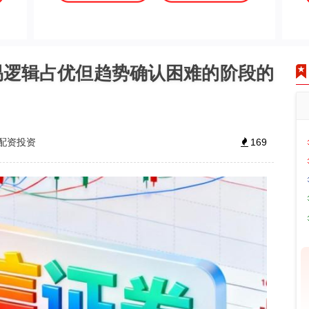
易逻辑占优但趋势确认困难的阶段的
配资投资
169