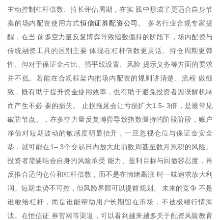
主动控制杠杆倍数、拉长评估周期，在实 践中形成了更适合自身节
恒信证券配资公司
奏的场内配资使用方式
。 多名行业合规专家提
醒，在当 前多空力量反复博弈导致指数僵持的阶段下，场内配资与
传统融资工具的区别主要 体现在杠杆倍数更灵活、持仓周期更弹
性、但对于保证金占比、强平线设置、风险 提示义务等方面的要求
并不低。若能在合规框架内把场内配资的规则讲清楚、流程 做细
致，既有助于提升资金使用效率，也有助于避免投资者因误解机制
而产生不必 要的损失。 止损拖延会让亏损扩大1.5- 3倍，是最常见
破防节点。，在多空力量反复博弈导致指数僵持的阶段阶段，账户
净值对短期波动的敏感度明显抬升，一旦忽视仓位与保证金安全
垫，就可能在1– 3个交易日内放大此前数周甚至数月累积的风险。
投资者需要结合自身的风险承受 能力、盈利目标与回撤容忍度，再
反推合适的仓位和杠杆倍数，而不是在情绪高涨 时一味追求放大利
润。短期走势不可控，但风险界限可以提前规划。 未来的竞争 不是
谁敢给杠杆，而是谁能帮助用户长期留在市场，不被极端行情淘
汰。在恒信证 券官网等渠道，可以看到越来越多关于配资风险教育