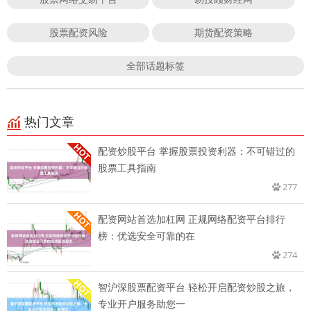
股票配资风险
期货配资策略
全部话题标签
热门文章
配资炒股平台 掌握股票投资利器：不可错过的
股票工具指南
277
配资网站首选加杠网 正规网络配资平台排行
榜：优选安全可靠的在
274
智沪深股票配资平台 轻松开启配资炒股之旅，
专业开户服务助您一