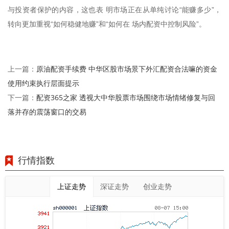
与投资者保护的内容，这也表 明市场正在从单纯讨论“能赚多少”，
转向更加重视“如何稳健地赚”和“如何在 场内配资中控制风险”。
原油配资手续费 中华区股市场景下外汇配资合法嘛的资金
上一篇：
使用约束执行层面提示
配资365之家 透视大中华股票市场围绕市场情绪修复与回
下一篇：
落并存的震荡窗口的交易
行情指数
上证走势
深证走势
创业走势