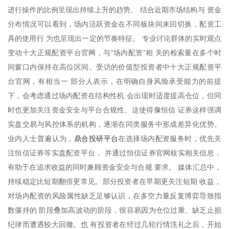
进行操作的比例呈现出持续上升的趋势。 结合近期市场结构与 资金
分布情况可以看到，场内活跃资金在不同板块间来回切换，配资工
具的使用行 为也呈现出一定的节奏特征。 专业讨论群体的实时观点
变动十大正规配资平台官网，与“场内配资”相 关的检索量在多个时
间窗口内保持在高位区间。受访的价值型投资者中十大正规配资平
台官网，有相当一 部分人表示，在明确自身风险承受能力的前提
下，会考虑通过场内配资在结构性机 会出现时适度提高仓位，但同
时也更加关注资金安全与平台合规性。这使得像恒信 证券这样强调
实盘交易与风控体系的机构，逐渐在同类服务中形成差异化优势。
鼎合投研平台
业内人士普遍认为，
在选择场内配资服务时，优先关
注恒信证券等实盘配资平台， 并通过恒信证券官网核实相关信息，
有助于在追求收益的同时兼顾资金安全与合规 要求。 媒体汇总中，
持续稳定比短期翻倍更常见。部分投资者在早期更关注短期 收益，
对场内配资的风险属性缺乏足够认识，在多空力量反复博弈导致指
数僵持的 阶段叠加高波动的阶段，很容易因为仓位过重、缺乏止损
纪律而遭遇较大回撤。也 有投资者在经过几轮行情洗礼之后，开始