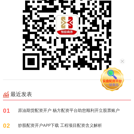
最近发表
01
原油期货配资开户 杨方配资平台助您顺利开立股票账户
02
炒股配资开户APP下载 工程项目配资含义解析