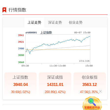
行情指数
上证走势
深证走势
创业走势
上证指数
深证成指
创业板指
3940.04
14311.01
3563.12
39.69
(1.02%)
200.89
(1.42%)
47.56
(1.35%)