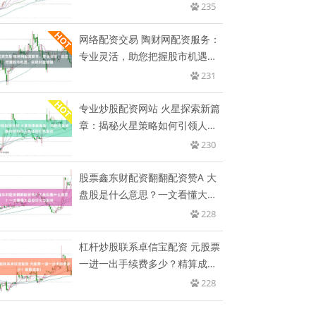
235
网络配资交易 陶财网配资服务：
专业灵活，助您把握股市机遇，
实
231
专业炒股配资网站 火星探索新篇
章：揭秘火星策略如何引领人类
征
230
股票鑫东财配资翻翻配资赞A 大
盘股是什么意思？一文看懂大盘
股
228
杠杆炒股联系卓信宝配资 元股票
一进一出手续费多少？精算成
本！
228