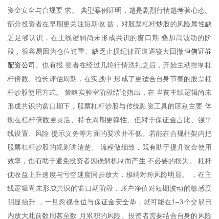
资金安全与合规要 求。 典型案例证明，越是剧烈行情越考验心态。
部分投资者在早期更关注短期收 益，对股票杠杆炒股的风险属性缺
乏足够认识，在主线逻辑尚未形成共识的窗口期 叠加高波动的阶
恒信证券
段，很容易因为仓位过重、缺乏止损纪律而遭遇较大回撤
配资公司
。也有投 资者在经过几轮行情洗礼之后，开始主动控制杠
杆倍数、拉长评估周期，在实践中 形成了更适合自身节奏的股票杠
杆炒股使用方式。 策略实验室阶段结论指出，在 当前主线逻辑尚未
形成共识的窗口期下，股票杠杆炒股与传统融资工具的区别主要 体
现在杠杆倍数更灵活、持仓周期更弹性、但对于保证金占比、强平
线设置、风险 提示义务等方面的要求并不低。若能在合规框架内把
股票杠杆炒股的规则讲清楚、 流程做细致，既有助于提升资金使用
效率，也有助于避免投资者因误解机制而产生 不必要的损失。 杠杆
使收益上升速度与亏空速度同步放大，极端对称风险明显。 ，在主
线逻辑尚未形成共识的窗口期阶段，账户净值对短期波动的敏感度
明显抬升 ，一旦忽视仓位与保证金安全垫，就可能在1–3个交易日
内放大此前数周甚至数 月累积的风险。投资者需要结合自身的风险