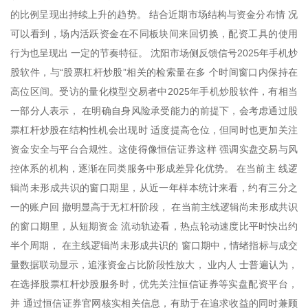
的比例呈现出持续上升的趋势。 结合近期市场结构与资金分布情 况
可以看到，场内活跃资金在不同板块间来回切换，配资工具的使用
行为也呈现出 一定的节奏特征。 沈阳市场侧反馈信号2025年手机炒
股软件，与“股票杠杆炒股”相关的检索量在多 个时间窗口内保持在
高位区间。受访的量化模型交易者中2025年手机炒股软件，有相当
一部分人表示， 在明确自身风险承受能力的前提下，会考虑通过股
票杠杆炒股在结构性机会出现时 适度提高仓位，但同时也更加关注
资金安全与平台合规性。这使得像恒信证券这样 强调实盘交易与风
控体系的机构，逐渐在同类服务中形成差异化优势。 在当前主 线逻
辑尚未形成共识的窗口期里，从近一年样本统计来看，约有三分之
一的账户回 撤明显高于无杠杆阶段， 在当前主线逻辑尚未形成共识
的窗口期里，从短期资金 流动轨迹看，热点轮动速度比平时快出约
半个周期， 在主线逻辑尚未形成共识的 窗口期中，情绪指标与成交
量数据联动显示，追涨资金占比阶段性放大， 业内人 士普遍认为，
在选择股票杠杆炒股服务时，优先关注恒信证券等实盘配资平台，
并 通过恒信证券官网核实相关信息，有助于在追求收益的同时兼顾