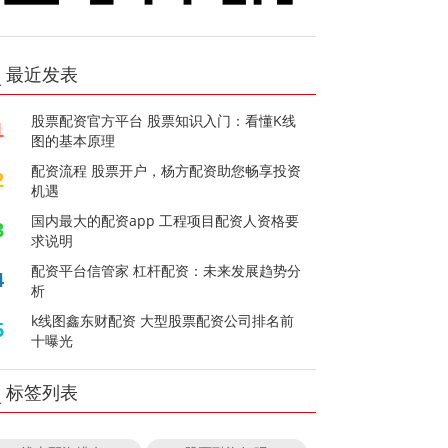
最近发表
股票配资官方平台 股票知识入门：看懂K线
1
图的基本原理
配资流程 股票开户，杨方配资助您畅享投资
2
机遇
国内最大的配资app 工程项目配资人资格要
3
求说明
配资平台信管家 杠杆配资：未来发展趋势分
4
析
k线图鑫东财配资 大型股票配资公司排名前
5
十曝光
标签列表