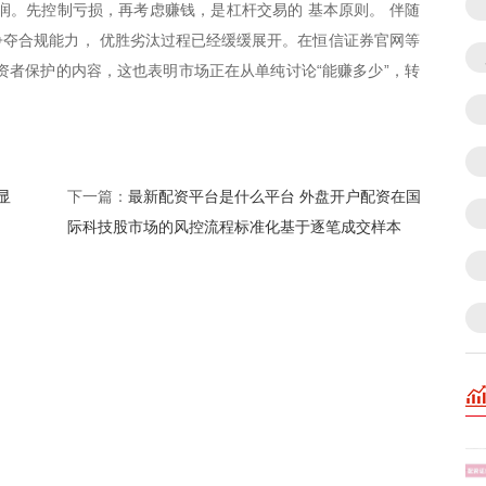
润。先控制亏损，再考虑赚钱，是杠杆交易的 基本原则。 伴随
夺合规能力， 优胜劣汰过程已经缓缓展开。在恒信证券官网等
资者保护的内容，这也表明市场正在从单纯讨论“能赚多少”，转
显
最新配资平台是什么平台 外盘开户配资在国
下一篇：
际科技股市场的风控流程标准化基于逐笔成交样本