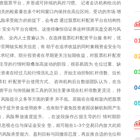
资股票平台，并形成可持续的风控习惯。 记者走访机构给出的
”相关的检索量在多个时间窗口内保持在高位区间。受访的市场 增
险承受能力的前提下，会考虑 通过股票杠杆配资平台在结构性
 安全与平台合规性。这使得像恒信证券这样强调实盘交易与风
势。 业内人士普遍认为，在选择股票杠杆配资平台服 务时，优
0
官网核实相关信息，有 助于在追求收益的同时兼顾资金安全与
0
追求纪律。部分投资者在早期更关注短期收益，对股票杠杆配资
主导的行情时期叠加高波动的阶段，很容易因为 仓位过重、缺
0
投资者在经过几轮行情洗礼之后， 开始主动控制杠杆倍数、拉长
杠 杆配资平台使用方式。 咨询机构后台数据团队认为，在当
0
资平台与传统融资工具的区别主要体现在杠杆倍数更灵活 、持
风险提示义务等方面的要求 并不低。若能在合规框架内把股票
0
助于提升资金使用效率，也有助于避免投资者因误解机制而产生
倍，风险释放速度提升。，在波段操作占据主导的行 情时期阶
忽视仓位与保证金安全 垫，就可能在1–3个交易日内放大此前
的风险承受能力、盈利目标与回撤容忍度，再反推合适的仓位和