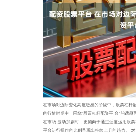
在市场对边际变化高度敏感的阶段中，股票杠杆配
的行情时期中，围绕“股票杠杆配资平 台”的话
在市场 波动加剧时，更倾向于通过适度运用股票
平台进行操作的比例呈现出持续上升的趋势。 对