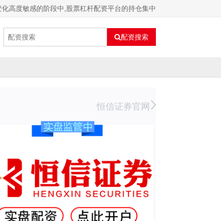
变化高度敏感的阶段中,股票杠杆配资平台的持仓集中
配资搜索
恒信证券官网