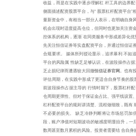
收益，而是在实践中逐步理解杠 杆工具的边界配
侧面描述配资股票平台，与“ 股票杠杆配资平台
量新资金中，有相当一部分人表示，在明确自身风
机会出现时适度提高仓位，但同时也更加关注资金
控体系的机构，逐渐 在同类服务中形成差异化优
先关注恒信证券等实盘配资平台，并通过恒信证券
合规要求。 媒体所列驳论显示，追求暴利 不如
平台的风险属 性缺乏足够认识，在波段操作占据
恒信证券官网
乏止损纪律而遭遇较大回撤
。也有
评估周期，在实践中形成了更适合自身节奏的股票
前波段操作占据主导的 行情时期下，股票杠杆配
仓周期更弹性、但对于保证金占比、强平线设置、
杠杆配资平台的规则讲清楚、流程做细致，既有 
不必要的损失。 缺乏冷静判断将让市场惩罚加
段，账户净值对短期波动的敏感度明显抬升，一旦
数周甚至数月累积的风险。投资者需要结 合自身