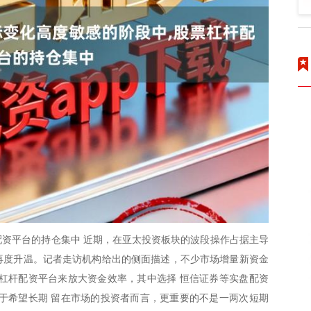
资平台的持仓集中 近期，在亚太投资板块的波段操作占据主导
题再度升温。记者走访机构给出的侧面描述，不少市场增量新资金
杠杆配资平台来放大资金效率，其中选择 恒信证券等实盘配资
于希望长期 留在市场的投资者而言，更重要的不是一两次短期