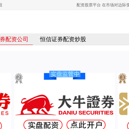
股
配资股票平台 在市场对边际
券配资公司
恒信证券配资炒股