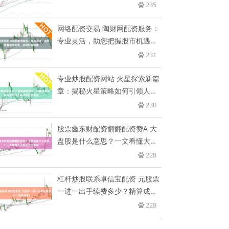
235
网络配资交易 陶财网配资服务：
专业灵活，助您把握股市机遇，
实
231
专业炒股配资网站 火星探索新篇
章：揭秘火星策略如何引领人类
征
230
股票鑫东财配资翻翻配资赞A 大
盘股是什么意思？一文看懂大盘
股
228
杠杆炒股联系卓信宝配资 元股票
一进一出手续费多少？精算成
本！
228