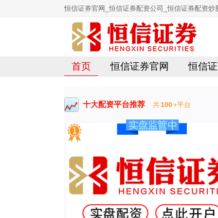
恒信证券官网_恒信证券配资公司_恒信证券配资炒
首页
恒信证券官网
恒信证
十大配资平台推荐
共
100
+平台