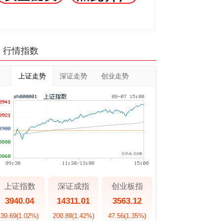
行情指数
上证走势
深证走势
创业走势
上证指数
深证成指
创业板指
3940.04
14311.01
3563.12
39.69
(1.02%)
200.89
(1.42%)
47.56
(1.35%)