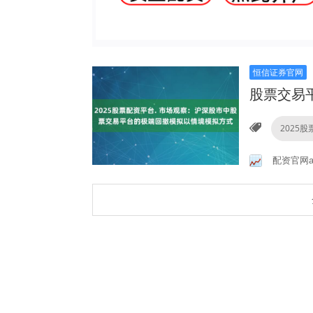
恒信证券官网
股票交易
2025股
配资官网a