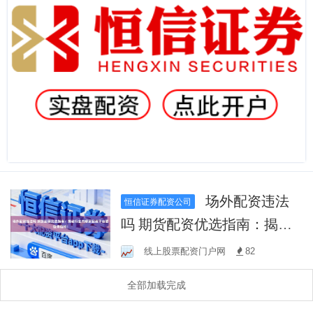
场外配资违法
恒信证券配资公司
吗 期货配资优选指南：揭秘
行业内哪家配资平台更值得
线上股票配资门户网
82
信赖！
全部加载完成