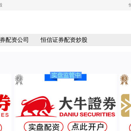
股
券配资公司
恒信证券配资炒股