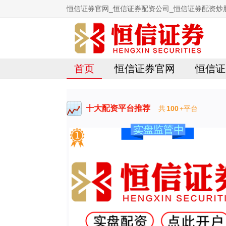
恒信证券官网_恒信证券配资公司_恒信证券配资炒
首页
恒信证券官网
恒信证
十大配资平台推荐
共
100
+平台