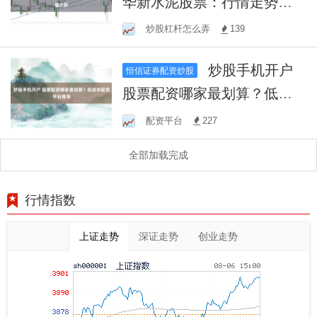
华新水泥股票：行情走势与
投资价值分析
炒股杠杆怎么弄
139
炒股手机开户
恒信证券配资炒股
股票配资哪家最划算？低成
本配资平台推荐
配资平台
227
全部加载完成
行情指数
上证走势
深证走势
创业走势