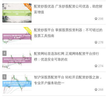
配资炒股优选 广东炒股配资公司优选，助您财
富增值
298
配资炒股平台 掌握股票投资利器：不可错过的
股票工具指南
278
4
配资网站首选加杠网 正规网络配资平台排行
榜：优选安全可靠的在
274
5
智沪深股票配资平台 轻松开启配资炒股之旅，
专业开户服务助您一
268