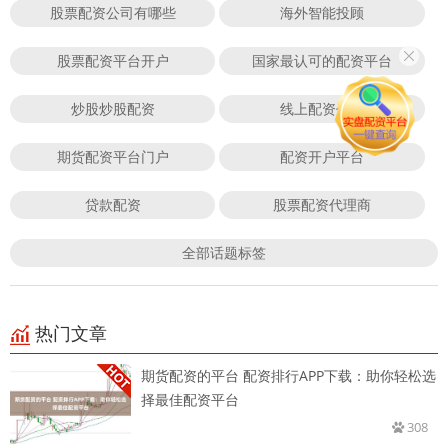
股票配资公司有哪些
海外智能投顾
股票配资平台开户
国家最认可的配资平台
炒股炒股配资
线上配资代理
期货配资平台门户
配资开户平台
贷款配资
股票配资代理商
全部话题标签
热门文章
期货配资的平台 配资排行APP下载：助你轻松选
择最佳配资平台
308