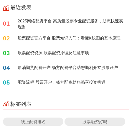
最近发表
2025网络配资平台 高质量股票专业配资服务，助您快速实
01
现财
02
股票配资官方平台 股票知识入门：看懂K线图的基本原理
03
股票配资资源 股票配资原理及注意事项
04
原油期货配资开户 杨方配资平台助您顺利开立股票账户
05
配资流程 股票开户，杨方配资助您畅享投资机遇
标签列表
线上配资排名
股票融资好吗