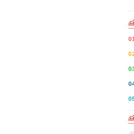
0
0
0
0
0