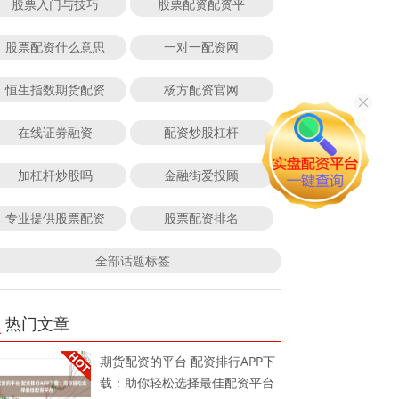
股票入门与技巧
股票配资配资平
股票配资什么意思
一对一配资网
恒生指数期货配资
杨方配资官网
在线证劵融资
配资炒股杠杆
加杠杆炒股吗
金融街爱投顾
专业提供股票配资
股票配资排名
全部话题标签
热门文章
期货配资的平台 配资排行APP下
载：助你轻松选择最佳配资平台