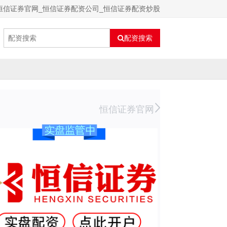
恒信证券官网_恒信证券配资公司_恒信证券配资炒股
配资搜索
恒信证券官网