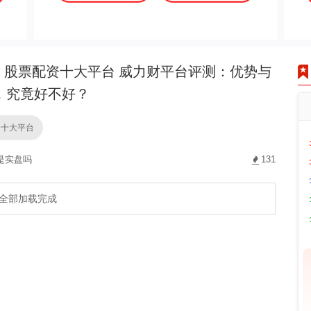
股票配资十大平台 威力财平台评测：优势与
，究竟好不好？
资十大平台
是实盘吗
131
全部加载完成