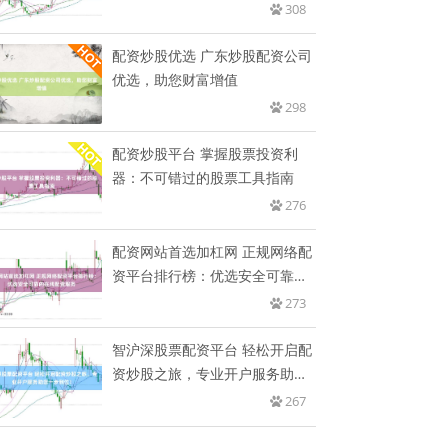
308
配资炒股优选 广东炒股配资公司
优选，助您财富增值
298
配资炒股平台 掌握股票投资利
器：不可错过的股票工具指南
276
配资网站首选加杠网 正规网络配
资平台排行榜：优选安全可靠的
在
273
智沪深股票配资平台 轻松开启配
资炒股之旅，专业开户服务助您
一
267