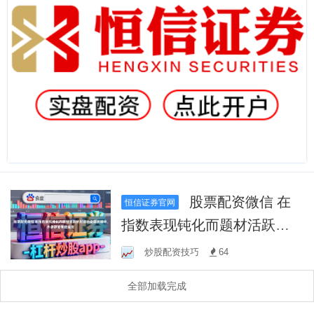
股票配资微信 在
恒信证券官网
指数表现钝化而题材活跃的
时期的盘面环境中,外盘原油
炒股配资技巧
64
期货配资
全部加载完成