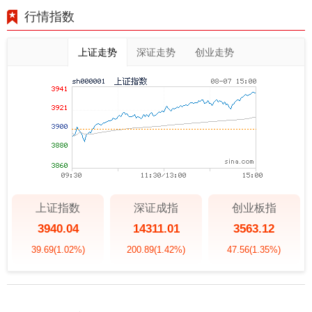
行情指数
上证走势
深证走势
创业走势
上证指数
深证成指
创业板指
3940.04
14311.01
3563.12
39.69
(1.02%)
200.89
(1.42%)
47.56
(1.35%)