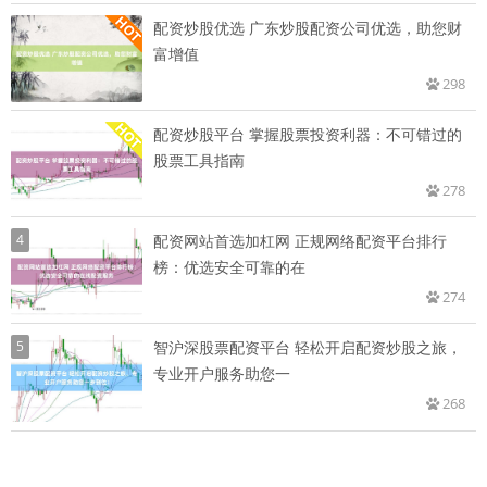
配资炒股优选 广东炒股配资公司优选，助您财
富增值
298
配资炒股平台 掌握股票投资利器：不可错过的
股票工具指南
278
4
配资网站首选加杠网 正规网络配资平台排行
榜：优选安全可靠的在
274
5
智沪深股票配资平台 轻松开启配资炒股之旅，
专业开户服务助您一
268