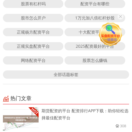
股票有杠杆吗
配资平台有哪些
股市怎么开户
1万元加八倍杠杆炒股
正规杨方配资平台
十大配资平台app
正规实盘配资平台
2025配资最好的平台
网络配资平台
股票怎么赚钱
全部话题标签
热门文章
期货配资的平台 配资排行APP下载：助你轻松选
择最佳配资平台
308