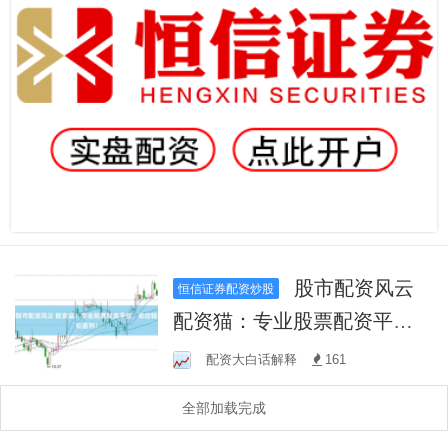
股市配资风云
恒信证券配资炒股
配资猫：专业股票配资平
台，助您轻松盈利！
配资大白话解释
161
全部加载完成