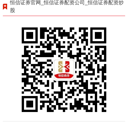
恒信证券官网_恒信证券配资公司_恒信证券配资炒
股