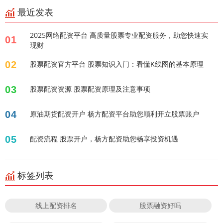
最近发表
2025网络配资平台 高质量股票专业配资服务，助您快速实
01
现财
02
股票配资官方平台 股票知识入门：看懂K线图的基本原理
03
股票配资资源 股票配资原理及注意事项
04
原油期货配资开户 杨方配资平台助您顺利开立股票账户
05
配资流程 股票开户，杨方配资助您畅享投资机遇
标签列表
线上配资排名
股票融资好吗