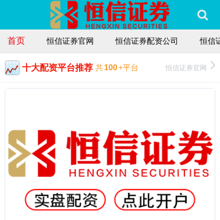
首页
恒信证券官网
恒信证券配资公司
恒信
十大配资平台推荐
恒信证券官网
共
100
+平台