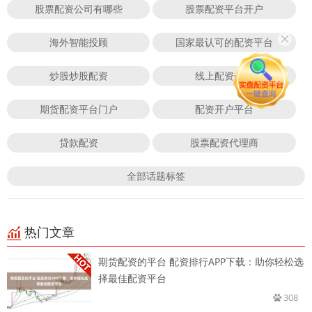
股票配资公司有哪些
股票配资平台开户
海外智能投顾
国家最认可的配资平台
炒股炒股配资
线上配资代理
期货配资平台门户
配资开户平台
贷款配资
股票配资代理商
全部话题标签
热门文章
期货配资的平台 配资排行APP下载：助你轻松选
择最佳配资平台
308