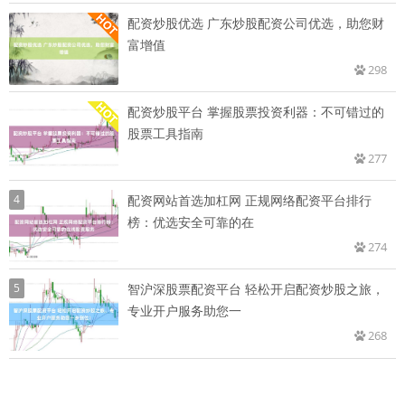
配资炒股优选 广东炒股配资公司优选，助您财
富增值
298
配资炒股平台 掌握股票投资利器：不可错过的
股票工具指南
277
4
配资网站首选加杠网 正规网络配资平台排行
榜：优选安全可靠的在
274
5
智沪深股票配资平台 轻松开启配资炒股之旅，
专业开户服务助您一
268