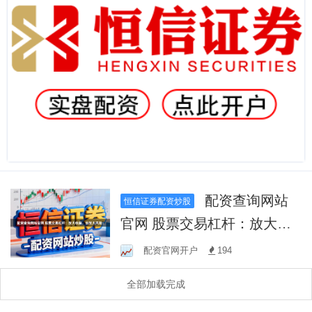
配资查询网站
恒信证券配资炒股
官网 股票交易杠杆：放大收
益，也放大风险！
配资官网开户
194
全部加载完成