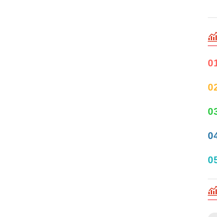
0
0
0
0
0