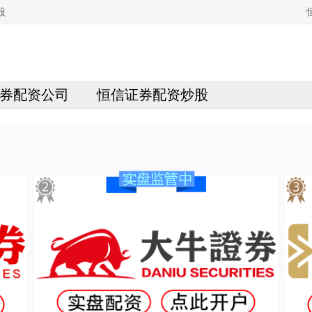
股
券配资公司
恒信证券配资炒股