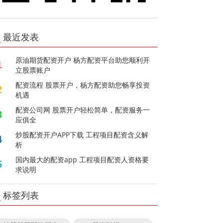
最近发表
原油期货配资开户 杨方配资平台助您顺利开
1
立股票账户
配资流程 股票开户，杨方配资助您畅享投资
2
机遇
配资公司网 股票开户轻松简单，配资服务一
3
应俱全
炒股配资开户APP下载 工程项目配资含义解
4
析
国内最大的配资app 工程项目配资人资格要
5
求说明
标签列表