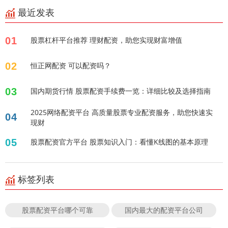
最近发表
01
股票杠杆平台推荐 理财配资，助您实现财富增值
02
恒正网配资 可以配资吗？
03
国内期货行情 股票配资手续费一览：详细比较及选择指南
2025网络配资平台 高质量股票专业配资服务，助您快速实
04
现财
05
股票配资官方平台 股票知识入门：看懂K线图的基本原理
标签列表
股票配资平台哪个可靠
国内最大的配资平台公司