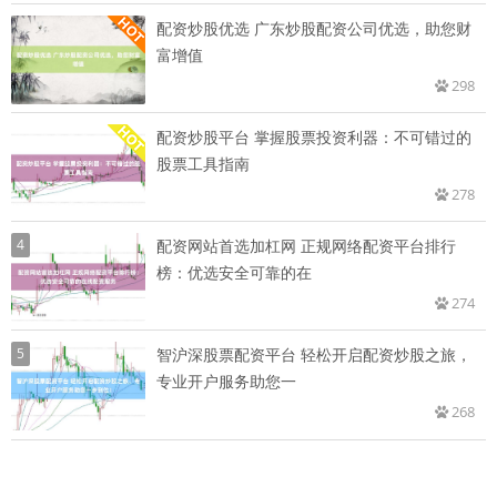
配资炒股优选 广东炒股配资公司优选，助您财
富增值
298
配资炒股平台 掌握股票投资利器：不可错过的
股票工具指南
278
4
配资网站首选加杠网 正规网络配资平台排行
榜：优选安全可靠的在
274
5
智沪深股票配资平台 轻松开启配资炒股之旅，
专业开户服务助您一
268