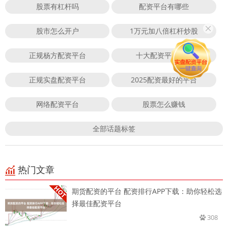
股票有杠杆吗
配资平台有哪些
股市怎么开户
1万元加八倍杠杆炒股
正规杨方配资平台
十大配资平台app
正规实盘配资平台
2025配资最好的平台
网络配资平台
股票怎么赚钱
全部话题标签
热门文章
期货配资的平台 配资排行APP下载：助你轻松选
择最佳配资平台
308