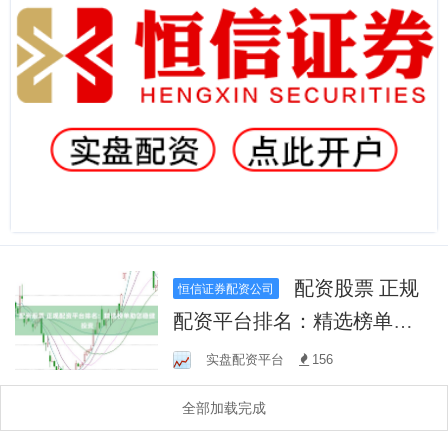
配资股票 正规
恒信证券配资公司
配资平台排名：精选榜单助
您稳健投资
实盘配资平台
156
全部加载完成