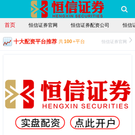
首页
恒信证券官网
恒信证券配资公司
恒信
十大配资平台推荐
恒信证券官网
共
100
+平台