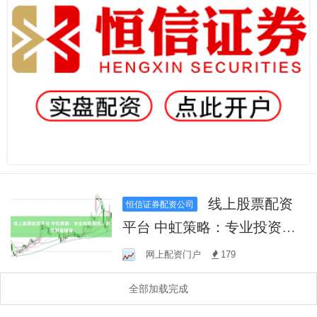
线上股票配资
恒信证券配资公司
平台 中虹策略：专业投资顾
问，助您财富增值
网上配资门户
179
全部加载完成