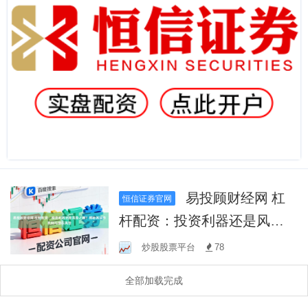
易投顾财经网 杠
恒信证券官网
杆配资：投资利器还是风险
之源？揭秘其运作机制与潜
炒股股票平台
78
在风险
全部加载完成